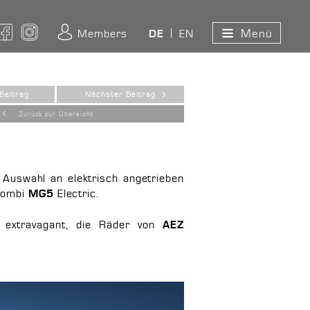
Menü
ouTube
Facebook
Instagram
Members
EN
DE
Beitrag
Nächster Beitrag
Zurück zur Übersicht
 Auswahl an elektrisch angetrieben
Kombi
Electric.
MG5
r extravagant, die Räder von
AEZ