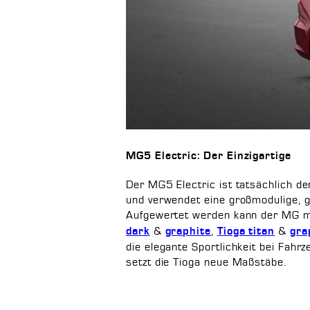
MG5 Electric: Der Einzigartige
Der MG5 Electric ist tatsächlich de
und verwendet eine großmodulige, g
Aufgewertet werden kann der MG 
&
,
&
dark
graphite
Tioga titan
gra
die elegante Sportlichkeit bei Fahr
setzt die Tioga neue Maßstäbe.