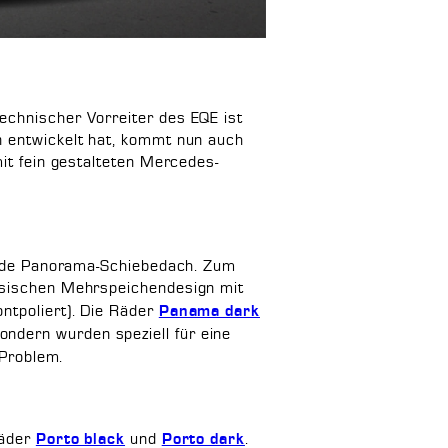
echnischer Vorreiter des EQE ist
n entwickelt hat, kommt nun auch
mit fein gestalteten Mercedes-
enende Panorama-Schiebedach. Zum
ssischen Mehrspeichendesign mit
ontpoliert). Die Räder
Panama dark
ndern wurden speziell für eine
 Problem.
Räder
und
.
Porto black
Porto dark