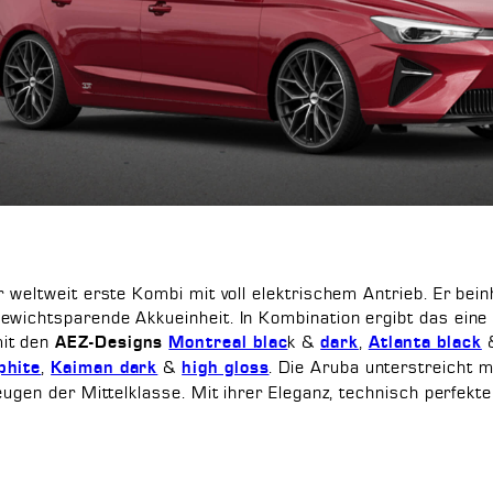
r weltweit erste Kombi mit voll elektrischem Antrieb. Er be
ewichtsparende Akkueinheit. In Kombination ergibt das eine
mit den
k &
,
AEZ-Designs
Montreal blac
dark
Atlanta black
,
&
. Die Aruba unterstreicht 
phite
Kaiman dark
high gloss
zeugen der Mittelklasse. Mit ihrer Eleganz, technisch perfek