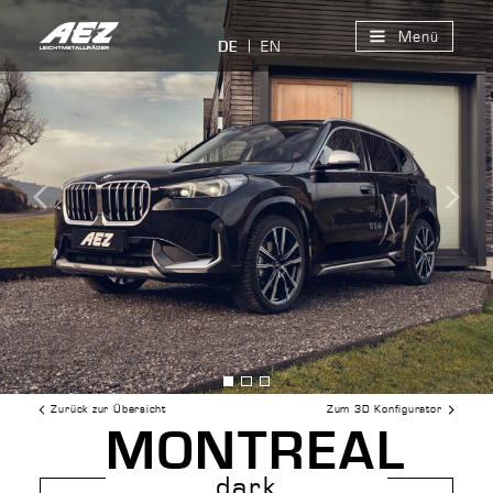
Menü
EN
DE
Bild
Bild
Bild
anzeigen
anzeigen
anzeigen
Zurück zur Übersicht
Zum 3D Konfigurator
MONTREAL
dark