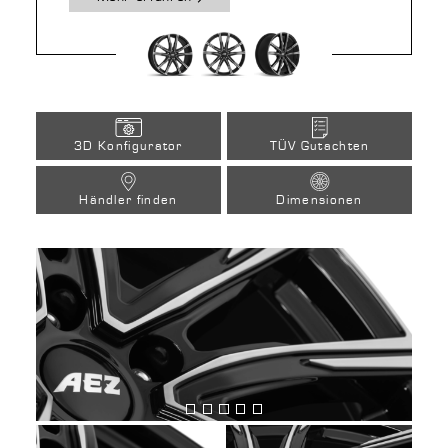
3D Konfigurator
TÜV Gutachten
Händler finden
Dimensionen
Bild
Bild
Bild
Bild
Bild
anzeigen
anzeigen
anzeigen
anzeigen
anzeigen