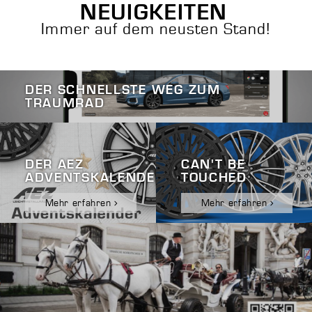
NEUIGKEITEN
Immer auf dem neusten Stand!
DER SCHNELLSTE WEG ZUM
TRAUMRAD
DER AEZ
CAN'T BE
ADVENTSKALENDER
TOUCHED
Mehr erfahren
Mehr erfahren