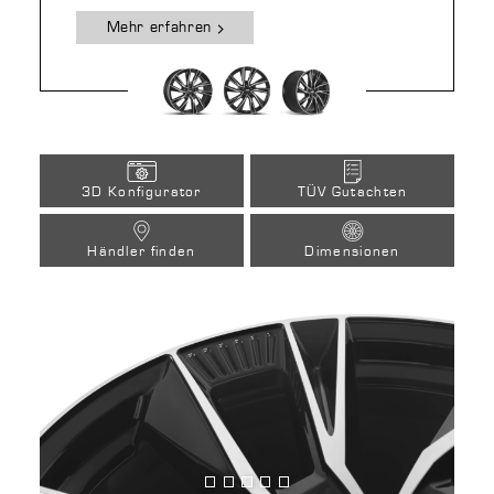
Mehr erfahren
3D Konfigurator
TÜV Gutachten
Händler finden
Dimensionen
Bild
Bild
Bild
Bild
Bild