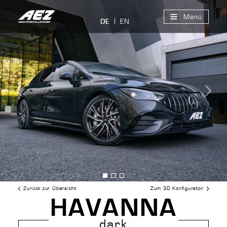
Menü
EN
DE
Bild
Bild
Bild
anzeigen
anzeigen
anzeigen
Zurück zur Übersicht
Zum 3D Konfigurator
HAVANNA
dark