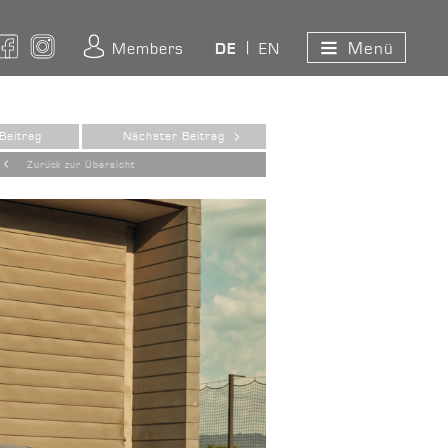
Menü
ouTube
Facebook
Instagram
Members
EN
DE
Beitrag
Nächster Beitrag
Zurück zur Übersicht