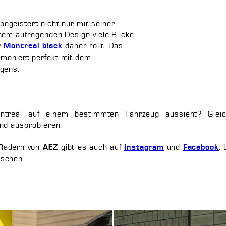
egeistert nicht nur mit seiner
nem aufregenden Design viele Blicke
r
daher rollt. Das
Montreal black
moniert perfekt mit dem
agens.
ntreal auf einem bestimmten Fahrzeug aussieht? Gle
nd ausprobieren.
 Rädern von
gibt es auch auf
und
.
AEZ
Instagram
Facebook
sehen.