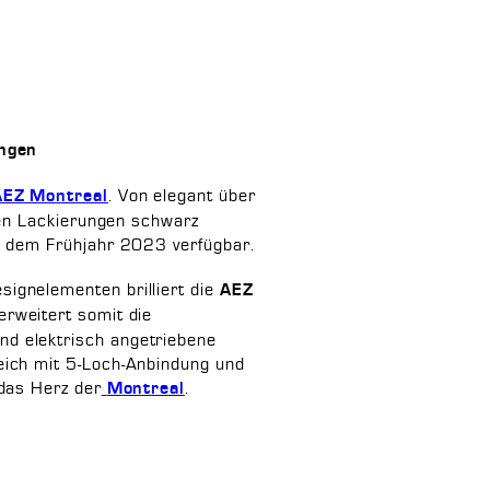
ungen
. Von elegant über
AEZ Montreal
 den Lackierungen schwarz
b dem Frühjahr 2023 verfügbar.
ignelementen brilliert die
AEZ
rweitert somit die
d elektrisch angetriebene
eich mit 5-Loch-Anbindung und
 das Herz der
.
Montreal