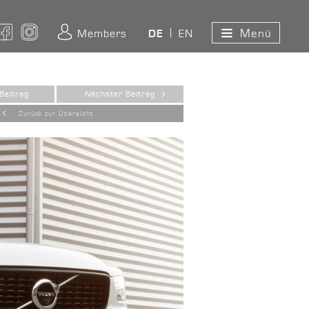
Menü
ouTube
Facebook
Instagram
Members
EN
DE
Beitrag
Nächster Beitrag
Zurück zur Übersicht