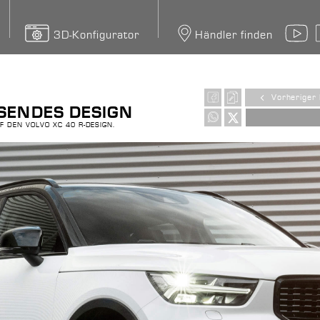
3D-Konfigurator
Händler finden
Y
Vorheriger 
SENDES DESIGN
F DEN VOLVO XC 40 R-DESIGN.