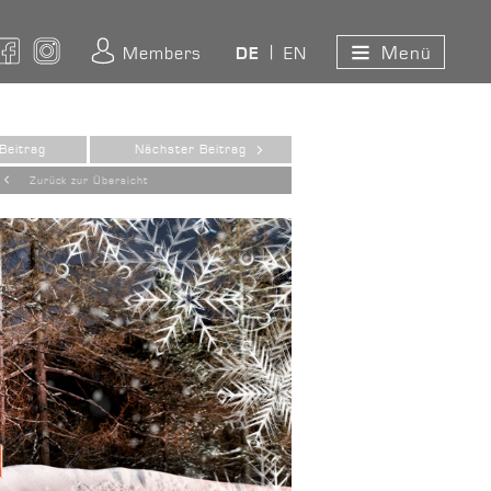
Menü
ouTube
Facebook
Instagram
Members
EN
DE
Beitrag
Nächster Beitrag
Zurück zur Übersicht