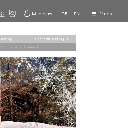
Menü
ouTube
Facebook
Instagram
Members
EN
DE
Beitrag
Nächster Beitrag
Zurück zur Übersicht