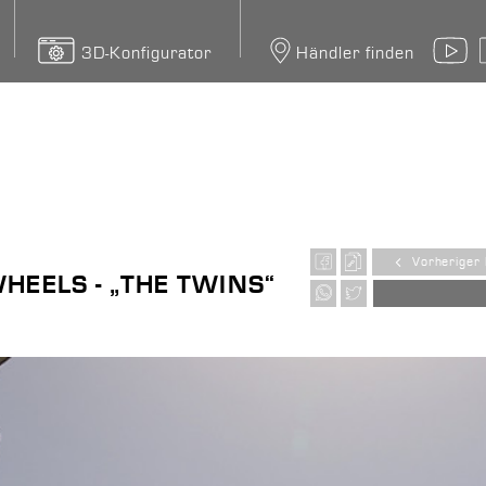
3D-Konfigurator
Händler finden
Y
Vorheriger 
HEELS - „THE TWINS“