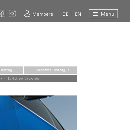
Menü
ouTube
Facebook
Instagram
Members
EN
DE
Beitrag
Nächster Beitrag
Zurück zur Übersicht