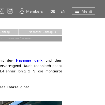
Menü
ouTube
Facebook
Instagram
Members
EN
DE
Beitrag
Nächster Beitrag
Zurück zur Übersicht
 mit der
und dem
Havanna dark
hervorragend. Auch technisch passt
-Renner Ioniq 5 N, die montierte
ses Fahrzeug hat.