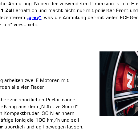
liche Anmutung. Neben der verwendeten Dimension ist die H
erhältlich und macht nicht nur mit polierter Front u
1 Zoll
n dezenterem
, was die Anmutung der mit vielen ECE-G
„grey“
tlich“ verschiebt.
q arbeiten zwei E-Motoren mit
en alle vier Räder.
 aber zur sportlichen Performance
r Klang aus dem „N Active Sound“-
en Kompaktbruder i30 N erinnern
räftige Ioniq die 100 km/h und soll
r sportlich und agil bewegen lassen.