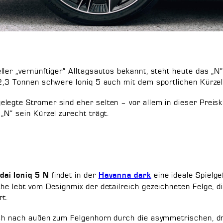
ler „vernünftiger“ Alltagsautos bekannt, steht heute das „N
 2,3 Tonnen schwere Ioniq 5 auch mit dem sportlichen Kürze
legte Stromer sind eher selten – vor allem in dieser Preisk
„N“ sein Kürzel zurecht trägt.
findet in der
eine ideale Spielge
dai Ioniq 5 N
Havanna dark
che lebt vom Designmix der detailreich gezeichneten Felge, 
rt.
sich nach außen zum Felgenhorn durch die asymmetrischen, d