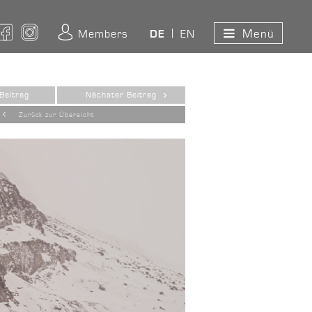
Menü
ouTube
Facebook
Instagram
Members
EN
DE
Beitrag
Nächster Beitrag
Zurück zur Übersicht